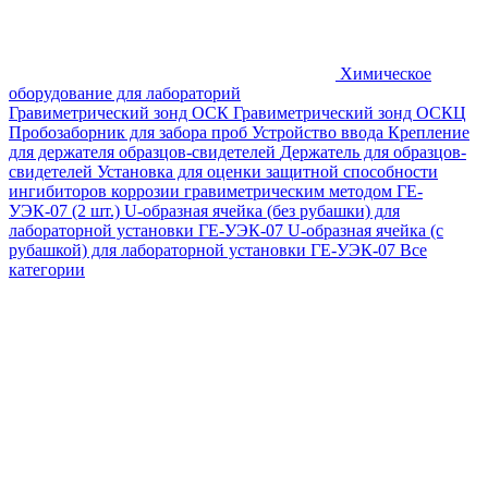
Химическое
оборудование для лабораторий
Гравиметрический зонд ОСК
Гравиметрический зонд ОСКЦ
Пробозаборник для забора проб
Устройство ввода
Крепление
для держателя образцов-свидетелей
Держатель для образцов-
свидетелей
Установка для оценки защитной способности
ингибиторов коррозии гравиметрическим методом ГЕ-
УЭК-07 (2 шт.)
U-образная ячейка (без рубашки) для
лабораторной установки ГЕ-УЭК-07
U-образная ячейка (с
рубашкой) для лабораторной установки ГЕ-УЭК-07
Все
категории