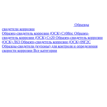
Образцы
свидетели коррозии
Образец-свидетель коррозии (ОСК) Ст08пс
Образец-
свидетель коррозии (ОСК) Ст20
Образец-свидетель коррозии
(ОСК) Л63
Образец-свидетель коррозии (ОСК) 09Г2С
Образцы-свидетели (купоны) для контроля и определения
скорости коррозии
Все категории