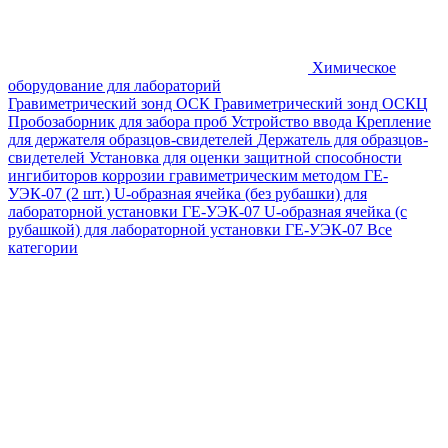
Химическое
оборудование для лабораторий
Гравиметрический зонд ОСК
Гравиметрический зонд ОСКЦ
Пробозаборник для забора проб
Устройство ввода
Крепление
для держателя образцов-свидетелей
Держатель для образцов-
свидетелей
Установка для оценки защитной способности
ингибиторов коррозии гравиметрическим методом ГЕ-
УЭК-07 (2 шт.)
U-образная ячейка (без рубашки) для
лабораторной установки ГЕ-УЭК-07
U-образная ячейка (с
рубашкой) для лабораторной установки ГЕ-УЭК-07
Все
категории