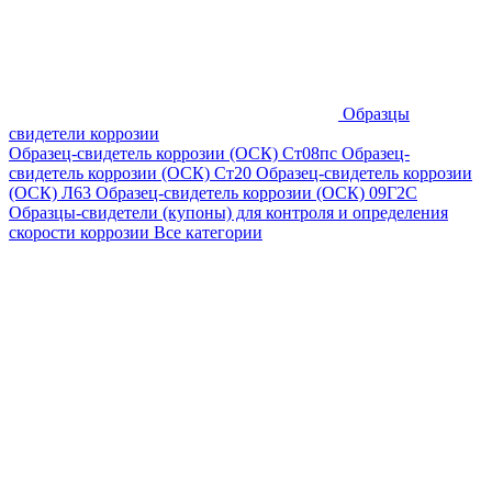
Образцы
свидетели коррозии
Образец-свидетель коррозии (ОСК) Ст08пс
Образец-
свидетель коррозии (ОСК) Ст20
Образец-свидетель коррозии
(ОСК) Л63
Образец-свидетель коррозии (ОСК) 09Г2С
Образцы-свидетели (купоны) для контроля и определения
скорости коррозии
Все категории