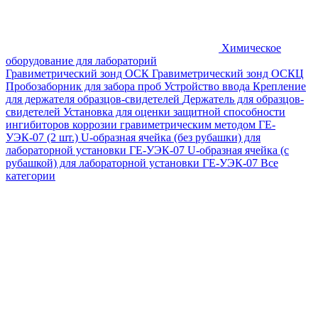
Химическое
оборудование для лабораторий
Гравиметрический зонд ОСК
Гравиметрический зонд ОСКЦ
Пробозаборник для забора проб
Устройство ввода
Крепление
для держателя образцов-свидетелей
Держатель для образцов-
свидетелей
Установка для оценки защитной способности
ингибиторов коррозии гравиметрическим методом ГЕ-
УЭК-07 (2 шт.)
U-образная ячейка (без рубашки) для
лабораторной установки ГЕ-УЭК-07
U-образная ячейка (с
рубашкой) для лабораторной установки ГЕ-УЭК-07
Все
категории