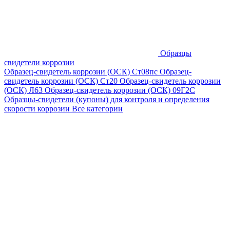
Образцы
свидетели коррозии
Образец-свидетель коррозии (ОСК) Ст08пс
Образец-
свидетель коррозии (ОСК) Ст20
Образец-свидетель коррозии
(ОСК) Л63
Образец-свидетель коррозии (ОСК) 09Г2С
Образцы-свидетели (купоны) для контроля и определения
скорости коррозии
Все категории