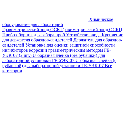
Химическое
оборудование для лабораторий
Гравиметрический зонд ОСК
Гравиметрический зонд ОСКЦ
Пробозаборник для забора проб
Устройство ввода
Крепление
для держателя образцов-свидетелей
Держатель для образцов-
свидетелей
Установка для оценки защитной способности
ингибиторов коррозии гравиметрическим методом ГЕ-
УЭК-07 (2 шт.)
U-образная ячейка (без рубашки) для
лабораторной установки ГЕ-УЭК-07
U-образная ячейка (с
рубашкой) для лабораторной установки ГЕ-УЭК-07
Все
категории