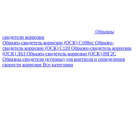
Образцы
свидетели коррозии
Образец-свидетель коррозии (ОСК) Ст08пс
Образец-
свидетель коррозии (ОСК) Ст20
Образец-свидетель коррозии
(ОСК) Л63
Образец-свидетель коррозии (ОСК) 09Г2С
Образцы-свидетели (купоны) для контроля и определения
скорости коррозии
Все категории