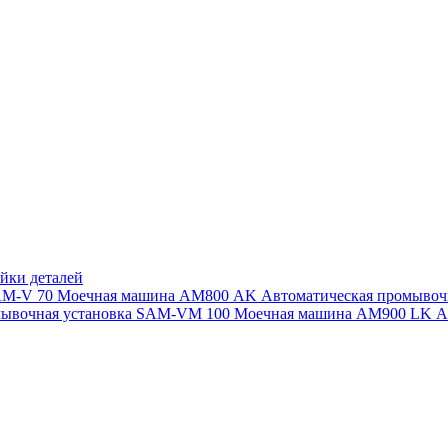
йки деталей
SAM-V 70
Моечная машина АМ800 AK
Автоматическая промыво
мывочная установка SAM-VM 100
Моечная машина AM900 LK
А