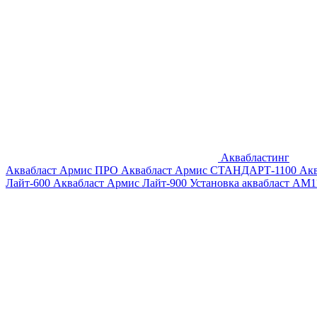
Аквабластинг
Аквабласт Армис ПРО
Аквабласт Армис СТАНДАРТ-1100
Ак
Лайт-600
Аквабласт Армис Лайт-900
Установка аквабласт AM