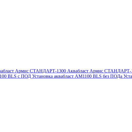
вабласт Армис СТАНДАРТ-1300
Аквабласт Армис СТАНДАРТ-
1100 BLS с ПОД
Установка аквабласт AM1100 BLS без ПОДа
Уст