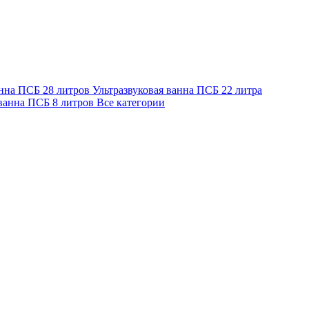
анна ПСБ 28 литров
Ультразвуковая ванна ПСБ 22 литра
 ванна ПСБ 8 литров
Все категории