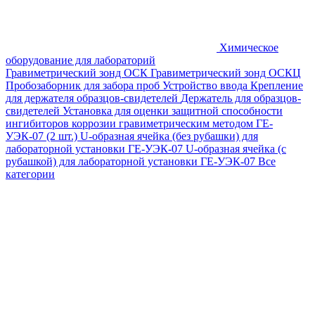
Химическое
оборудование для лабораторий
Гравиметрический зонд ОСК
Гравиметрический зонд ОСКЦ
Пробозаборник для забора проб
Устройство ввода
Крепление
для держателя образцов-свидетелей
Держатель для образцов-
свидетелей
Установка для оценки защитной способности
ингибиторов коррозии гравиметрическим методом ГЕ-
УЭК-07 (2 шт.)
U-образная ячейка (без рубашки) для
лабораторной установки ГЕ-УЭК-07
U-образная ячейка (с
рубашкой) для лабораторной установки ГЕ-УЭК-07
Все
категории