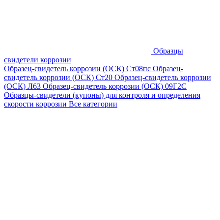
Образцы
свидетели коррозии
Образец-свидетель коррозии (ОСК) Ст08пс
Образец-
свидетель коррозии (ОСК) Ст20
Образец-свидетель коррозии
(ОСК) Л63
Образец-свидетель коррозии (ОСК) 09Г2С
Образцы-свидетели (купоны) для контроля и определения
скорости коррозии
Все категории