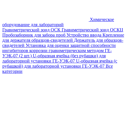
Химическое
оборудование для лабораторий
Гравиметрический зонд ОСК
Гравиметрический зонд ОСКЦ
Пробозаборник для забора проб
Устройство ввода
Крепление
для держателя образцов-свидетелей
Держатель для образцов-
свидетелей
Установка для оценки защитной способности
ингибиторов коррозии гравиметрическим методом ГЕ-
УЭК-07 (2 шт.)
U-образная ячейка (без рубашки) для
лабораторной установки ГЕ-УЭК-07
U-образная ячейка (с
рубашкой) для лабораторной установки ГЕ-УЭК-07
Все
категории