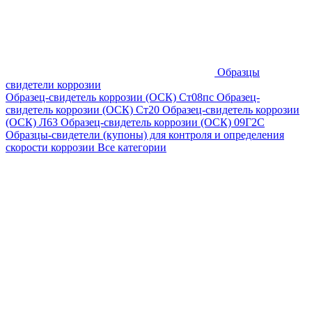
Образцы
свидетели коррозии
Образец-свидетель коррозии (ОСК) Ст08пс
Образец-
свидетель коррозии (ОСК) Ст20
Образец-свидетель коррозии
(ОСК) Л63
Образец-свидетель коррозии (ОСК) 09Г2С
Образцы-свидетели (купоны) для контроля и определения
скорости коррозии
Все категории