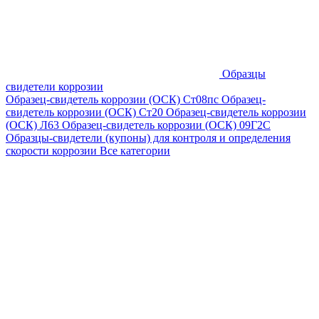
Образцы
свидетели коррозии
Образец-свидетель коррозии (ОСК) Ст08пс
Образец-
свидетель коррозии (ОСК) Ст20
Образец-свидетель коррозии
(ОСК) Л63
Образец-свидетель коррозии (ОСК) 09Г2С
Образцы-свидетели (купоны) для контроля и определения
скорости коррозии
Все категории