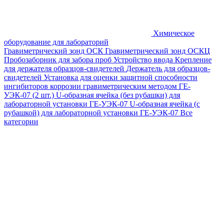
Химическое
оборудование для лабораторий
Гравиметрический зонд ОСК
Гравиметрический зонд ОСКЦ
Пробозаборник для забора проб
Устройство ввода
Крепление
для держателя образцов-свидетелей
Держатель для образцов-
свидетелей
Установка для оценки защитной способности
ингибиторов коррозии гравиметрическим методом ГЕ-
УЭК-07 (2 шт.)
U-образная ячейка (без рубашки) для
лабораторной установки ГЕ-УЭК-07
U-образная ячейка (с
рубашкой) для лабораторной установки ГЕ-УЭК-07
Все
категории