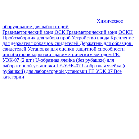
Химическое
оборудование для лабораторий
Гравиметрический зонд ОСК
Гравиметрический зонд ОСКЦ
Пробозаборник для забора проб
Устройство ввода
Крепление
для держателя образцов-свидетелей
Держатель для образцов-
свидетелей
Установка для оценки защитной способности
ингибиторов коррозии гравиметрическим методом ГЕ-
УЭК-07 (2 шт.)
U-образная ячейка (без рубашки) для
лабораторной установки ГЕ-УЭК-07
U-образная ячейка (с
рубашкой) для лабораторной установки ГЕ-УЭК-07
Все
категории