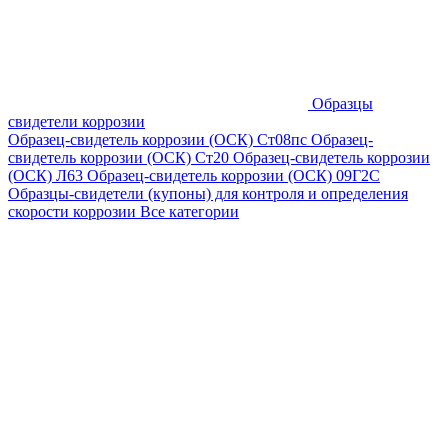
Образцы
свидетели коррозии
Образец-свидетель коррозии (ОСК) Ст08пс
Образец-
свидетель коррозии (ОСК) Ст20
Образец-свидетель коррозии
(ОСК) Л63
Образец-свидетель коррозии (ОСК) 09Г2С
Образцы-свидетели (купоны) для контроля и определения
скорости коррозии
Все категории