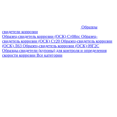
Образцы
свидетели коррозии
Образец-свидетель коррозии (ОСК) Ст08пс
Образец-
свидетель коррозии (ОСК) Ст20
Образец-свидетель коррозии
(ОСК) Л63
Образец-свидетель коррозии (ОСК) 09Г2С
Образцы-свидетели (купоны) для контроля и определения
скорости коррозии
Все категории