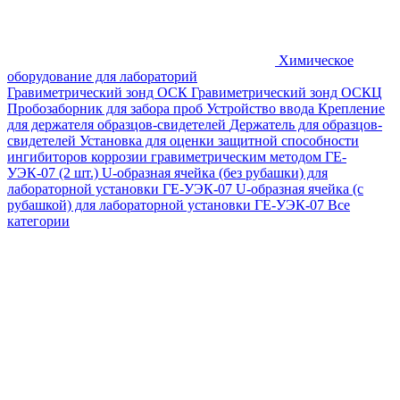
Химическое
оборудование для лабораторий
Гравиметрический зонд ОСК
Гравиметрический зонд ОСКЦ
Пробозаборник для забора проб
Устройство ввода
Крепление
для держателя образцов-свидетелей
Держатель для образцов-
свидетелей
Установка для оценки защитной способности
ингибиторов коррозии гравиметрическим методом ГЕ-
УЭК-07 (2 шт.)
U-образная ячейка (без рубашки) для
лабораторной установки ГЕ-УЭК-07
U-образная ячейка (с
рубашкой) для лабораторной установки ГЕ-УЭК-07
Все
категории