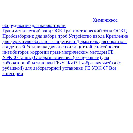
Химическое
оборудование для лабораторий
Гравиметрический зонд ОСК
Гравиметрический зонд ОСКЦ
Пробозаборник для забора проб
Устройство ввода
Крепление
для держателя образцов-свидетелей
Держатель для образцов-
свидетелей
Установка для оценки защитной способности
ингибиторов коррозии гравиметрическим методом ГЕ-
УЭК-07 (2 шт.)
U-образная ячейка (без рубашки) для
лабораторной установки ГЕ-УЭК-07
U-образная ячейка (с
рубашкой) для лабораторной установки ГЕ-УЭК-07
Все
категории