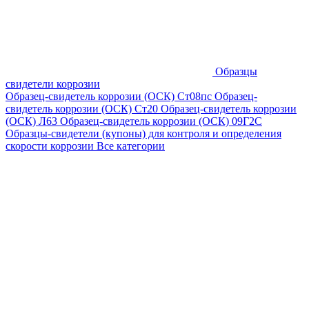
Образцы
свидетели коррозии
Образец-свидетель коррозии (ОСК) Ст08пс
Образец-
свидетель коррозии (ОСК) Ст20
Образец-свидетель коррозии
(ОСК) Л63
Образец-свидетель коррозии (ОСК) 09Г2С
Образцы-свидетели (купоны) для контроля и определения
скорости коррозии
Все категории