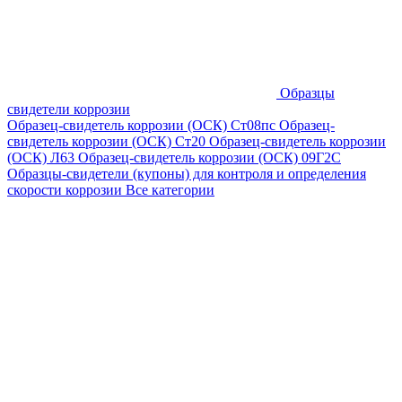
Образцы
свидетели коррозии
Образец-свидетель коррозии (ОСК) Ст08пс
Образец-
свидетель коррозии (ОСК) Ст20
Образец-свидетель коррозии
(ОСК) Л63
Образец-свидетель коррозии (ОСК) 09Г2С
Образцы-свидетели (купоны) для контроля и определения
скорости коррозии
Все категории