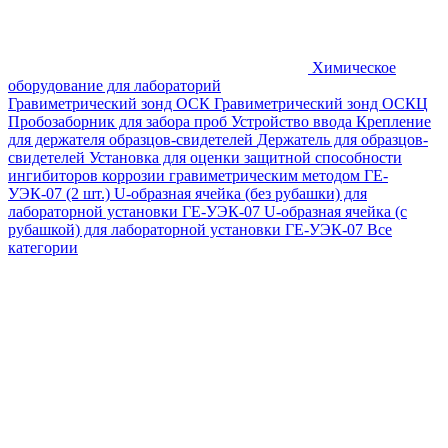
Химическое
оборудование для лабораторий
Гравиметрический зонд ОСК
Гравиметрический зонд ОСКЦ
Пробозаборник для забора проб
Устройство ввода
Крепление
для держателя образцов-свидетелей
Держатель для образцов-
свидетелей
Установка для оценки защитной способности
ингибиторов коррозии гравиметрическим методом ГЕ-
УЭК-07 (2 шт.)
U-образная ячейка (без рубашки) для
лабораторной установки ГЕ-УЭК-07
U-образная ячейка (с
рубашкой) для лабораторной установки ГЕ-УЭК-07
Все
категории