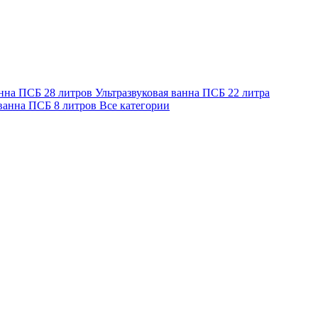
анна ПСБ 28 литров
Ультразвуковая ванна ПСБ 22 литра
 ванна ПСБ 8 литров
Все категории