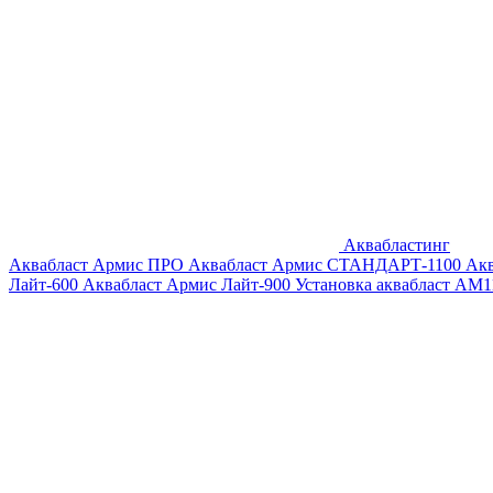
Аквабластинг
Аквабласт Армис ПРО
Аквабласт Армис СТАНДАРТ-1100
Ак
Лайт-600
Аквабласт Армис Лайт-900
Установка аквабласт AM