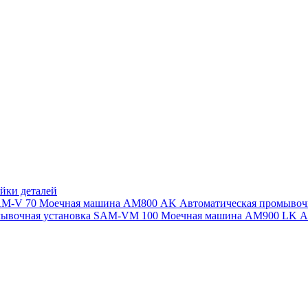
йки деталей
SAM-V 70
Моечная машина АМ800 AK
Автоматическая промыво
мывочная установка SAM-VM 100
Моечная машина AM900 LK
А