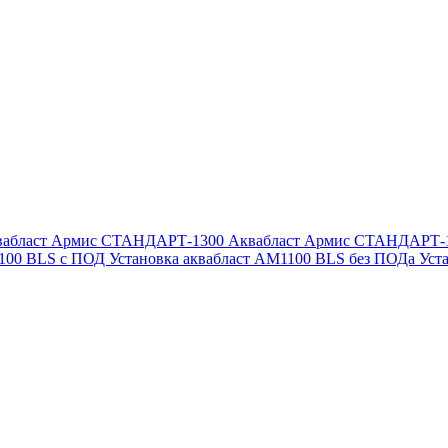
вабласт Армис СТАНДАРТ-1300
Аквабласт Армис СТАНДАРТ-
1100 BLS с ПОД
Установка аквабласт AM1100 BLS без ПОДа
Уст