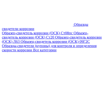
Образцы
свидетели коррозии
Образец-свидетель коррозии (ОСК) Ст08пс
Образец-
свидетель коррозии (ОСК) Ст20
Образец-свидетель коррозии
(ОСК) Л63
Образец-свидетель коррозии (ОСК) 09Г2С
Образцы-свидетели (купоны) для контроля и определения
скорости коррозии
Все категории