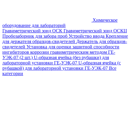
Химическое
оборудование для лабораторий
Гравиметрический зонд ОСК
Гравиметрический зонд ОСКЦ
Пробозаборник для забора проб
Устройство ввода
Крепление
для держателя образцов-свидетелей
Держатель для образцов-
свидетелей
Установка для оценки защитной способности
ингибиторов коррозии гравиметрическим методом ГЕ-
УЭК-07 (2 шт.)
U-образная ячейка (без рубашки) для
лабораторной установки ГЕ-УЭК-07
U-образная ячейка (с
рубашкой) для лабораторной установки ГЕ-УЭК-07
Все
категории