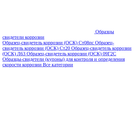
Образцы
свидетели коррозии
Образец-свидетель коррозии (ОСК) Ст08пс
Образец-
свидетель коррозии (ОСК) Ст20
Образец-свидетель коррозии
(ОСК) Л63
Образец-свидетель коррозии (ОСК) 09Г2С
Образцы-свидетели (купоны) для контроля и определения
скорости коррозии
Все категории