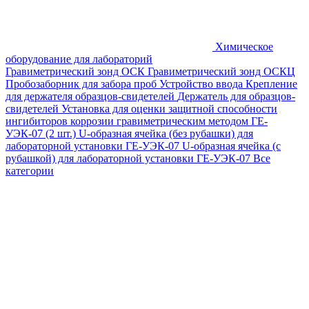
Химическое
оборудование для лабораторий
Гравиметрический зонд ОСК
Гравиметрический зонд ОСКЦ
Пробозаборник для забора проб
Устройство ввода
Крепление
для держателя образцов-свидетелей
Держатель для образцов-
свидетелей
Установка для оценки защитной способности
ингибиторов коррозии гравиметрическим методом ГЕ-
УЭК-07 (2 шт.)
U-образная ячейка (без рубашки) для
лабораторной установки ГЕ-УЭК-07
U-образная ячейка (с
рубашкой) для лабораторной установки ГЕ-УЭК-07
Все
категории