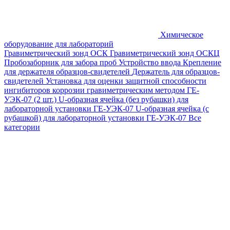
Химическое
оборудование для лабораторий
Гравиметрический зонд ОСК
Гравиметрический зонд ОСКЦ
Пробозаборник для забора проб
Устройство ввода
Крепление
для держателя образцов-свидетелей
Держатель для образцов-
свидетелей
Установка для оценки защитной способности
ингибиторов коррозии гравиметрическим методом ГЕ-
УЭК-07 (2 шт.)
U-образная ячейка (без рубашки) для
лабораторной установки ГЕ-УЭК-07
U-образная ячейка (с
рубашкой) для лабораторной установки ГЕ-УЭК-07
Все
категории