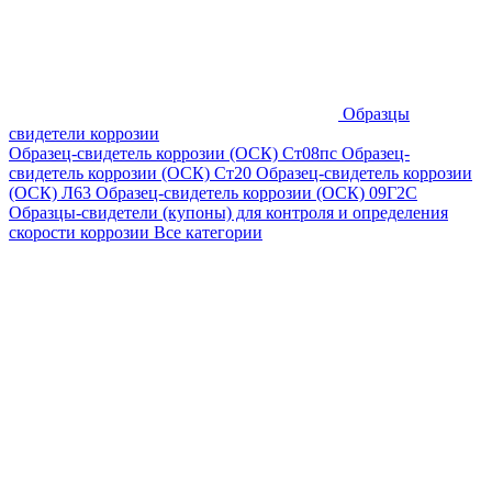
Образцы
свидетели коррозии
Образец-свидетель коррозии (ОСК) Ст08пс
Образец-
свидетель коррозии (ОСК) Ст20
Образец-свидетель коррозии
(ОСК) Л63
Образец-свидетель коррозии (ОСК) 09Г2С
Образцы-свидетели (купоны) для контроля и определения
скорости коррозии
Все категории