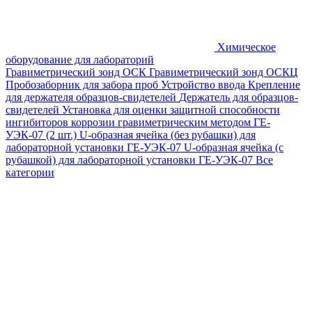
Химическое
оборудование для лабораторий
Гравиметрический зонд ОСК
Гравиметрический зонд ОСКЦ
Пробозаборник для забора проб
Устройство ввода
Крепление
для держателя образцов-свидетелей
Держатель для образцов-
свидетелей
Установка для оценки защитной способности
ингибиторов коррозии гравиметрическим методом ГЕ-
УЭК-07 (2 шт.)
U-образная ячейка (без рубашки) для
лабораторной установки ГЕ-УЭК-07
U-образная ячейка (с
рубашкой) для лабораторной установки ГЕ-УЭК-07
Все
категории