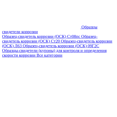
Образцы
свидетели коррозии
Образец-свидетель коррозии (ОСК) Ст08пс
Образец-
свидетель коррозии (ОСК) Ст20
Образец-свидетель коррозии
(ОСК) Л63
Образец-свидетель коррозии (ОСК) 09Г2С
Образцы-свидетели (купоны) для контроля и определения
скорости коррозии
Все категории