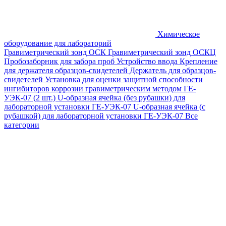
Химическое
оборудование для лабораторий
Гравиметрический зонд ОСК
Гравиметрический зонд ОСКЦ
Пробозаборник для забора проб
Устройство ввода
Крепление
для держателя образцов-свидетелей
Держатель для образцов-
свидетелей
Установка для оценки защитной способности
ингибиторов коррозии гравиметрическим методом ГЕ-
УЭК-07 (2 шт.)
U-образная ячейка (без рубашки) для
лабораторной установки ГЕ-УЭК-07
U-образная ячейка (с
рубашкой) для лабораторной установки ГЕ-УЭК-07
Все
категории