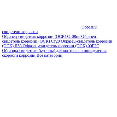
Образцы
свидетели коррозии
Образец-свидетель коррозии (ОСК) Ст08пс
Образец-
свидетель коррозии (ОСК) Ст20
Образец-свидетель коррозии
(ОСК) Л63
Образец-свидетель коррозии (ОСК) 09Г2С
Образцы-свидетели (купоны) для контроля и определения
скорости коррозии
Все категории