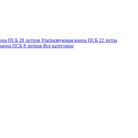
анна ПСБ 28 литров
Ультразвуковая ванна ПСБ 22 литра
 ванна ПСБ 8 литров
Все категории