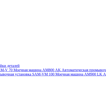
йки деталей
SAM-V 70
Моечная машина АМ800 AK
Автоматическая промыво
мывочная установка SAM-VM 100
Моечная машина AM900 LK
А