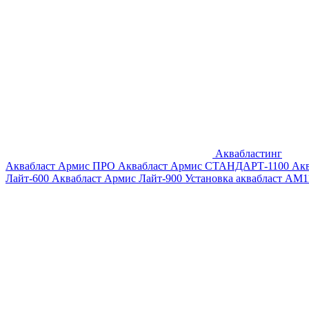
Аквабластинг
Аквабласт Армис ПРО
Аквабласт Армис СТАНДАРТ-1100
Ак
Лайт-600
Аквабласт Армис Лайт-900
Установка аквабласт AM