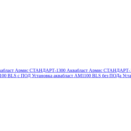
вабласт Армис СТАНДАРТ-1300
Аквабласт Армис СТАНДАРТ-
1100 BLS с ПОД
Установка аквабласт AM1100 BLS без ПОДа
Уст