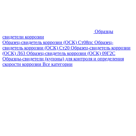
Образцы
свидетели коррозии
Образец-свидетель коррозии (ОСК) Ст08пс
Образец-
свидетель коррозии (ОСК) Ст20
Образец-свидетель коррозии
(ОСК) Л63
Образец-свидетель коррозии (ОСК) 09Г2С
Образцы-свидетели (купоны) для контроля и определения
скорости коррозии
Все категории