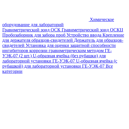
Химическое
оборудование для лабораторий
Гравиметрический зонд ОСК
Гравиметрический зонд ОСКЦ
Пробозаборник для забора проб
Устройство ввода
Крепление
для держателя образцов-свидетелей
Держатель для образцов-
свидетелей
Установка для оценки защитной способности
ингибиторов коррозии гравиметрическим методом ГЕ-
УЭК-07 (2 шт.)
U-образная ячейка (без рубашки) для
лабораторной установки ГЕ-УЭК-07
U-образная ячейка (с
рубашкой) для лабораторной установки ГЕ-УЭК-07
Все
категории