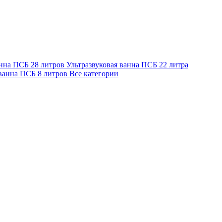
анна ПСБ 28 литров
Ультразвуковая ванна ПСБ 22 литра
 ванна ПСБ 8 литров
Все категории