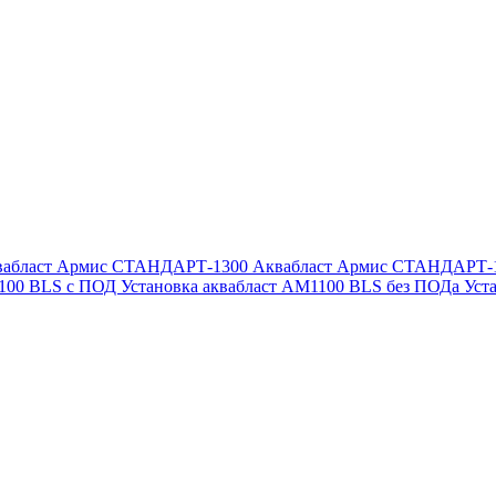
вабласт Армис СТАНДАРТ-1300
Аквабласт Армис СТАНДАРТ-
1100 BLS с ПОД
Установка аквабласт AM1100 BLS без ПОДа
Уст