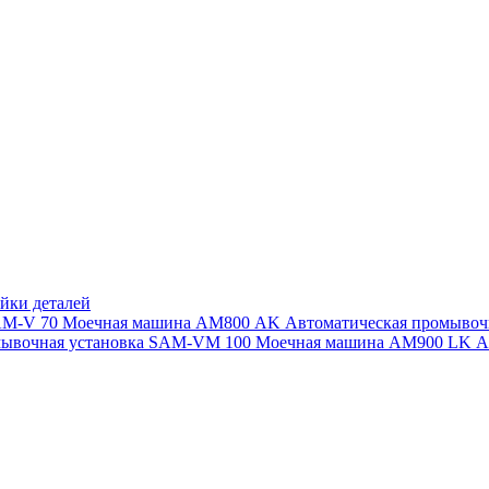
йки деталей
SAM-V 70
Моечная машина АМ800 AK
Автоматическая промыво
мывочная установка SAM-VM 100
Моечная машина AM900 LK
А