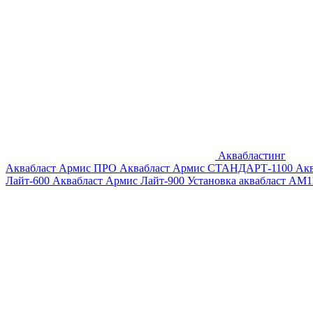
Аквабластинг
Аквабласт Армис ПРО
Аквабласт Армис СТАНДАРТ-1100
Ак
Лайт-600
Аквабласт Армис Лайт-900
Установка аквабласт AM