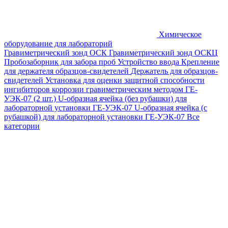
Химическое
оборудование для лабораторий
Гравиметрический зонд ОСК
Гравиметрический зонд ОСКЦ
Пробозаборник для забора проб
Устройство ввода
Крепление
для держателя образцов-свидетелей
Держатель для образцов-
свидетелей
Установка для оценки защитной способности
ингибиторов коррозии гравиметрическим методом ГЕ-
УЭК-07 (2 шт.)
U-образная ячейка (без рубашки) для
лабораторной установки ГЕ-УЭК-07
U-образная ячейка (с
рубашкой) для лабораторной установки ГЕ-УЭК-07
Все
категории