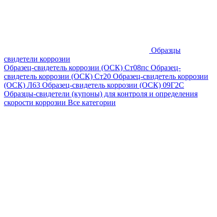
Образцы
свидетели коррозии
Образец-свидетель коррозии (ОСК) Ст08пс
Образец-
свидетель коррозии (ОСК) Ст20
Образец-свидетель коррозии
(ОСК) Л63
Образец-свидетель коррозии (ОСК) 09Г2С
Образцы-свидетели (купоны) для контроля и определения
скорости коррозии
Все категории