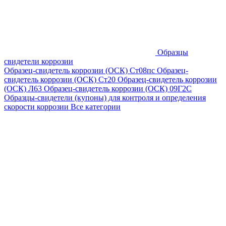
Образцы
свидетели коррозии
Образец-свидетель коррозии (ОСК) Ст08пс
Образец-
свидетель коррозии (ОСК) Ст20
Образец-свидетель коррозии
(ОСК) Л63
Образец-свидетель коррозии (ОСК) 09Г2С
Образцы-свидетели (купоны) для контроля и определения
скорости коррозии
Все категории