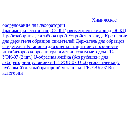
Химическое
оборудование для лабораторий
Гравиметрический зонд ОСК
Гравиметрический зонд ОСКЦ
Пробозаборник для забора проб
Устройство ввода
Крепление
для держателя образцов-свидетелей
Держатель для образцов-
свидетелей
Установка для оценки защитной способности
ингибиторов коррозии гравиметрическим методом ГЕ-
УЭК-07 (2 шт.)
U-образная ячейка (без рубашки) для
лабораторной установки ГЕ-УЭК-07
U-образная ячейка (с
рубашкой) для лабораторной установки ГЕ-УЭК-07
Все
категории