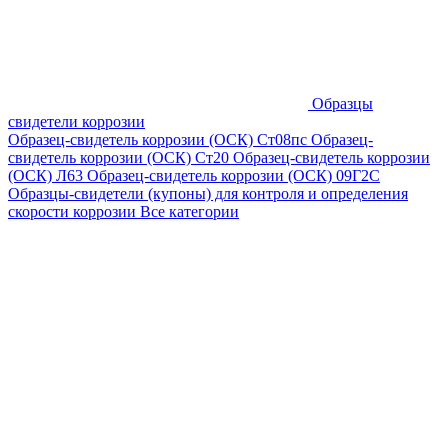
Образцы
свидетели коррозии
Образец-свидетель коррозии (ОСК) Ст08пс
Образец-
свидетель коррозии (ОСК) Ст20
Образец-свидетель коррозии
(ОСК) Л63
Образец-свидетель коррозии (ОСК) 09Г2С
Образцы-свидетели (купоны) для контроля и определения
скорости коррозии
Все категории