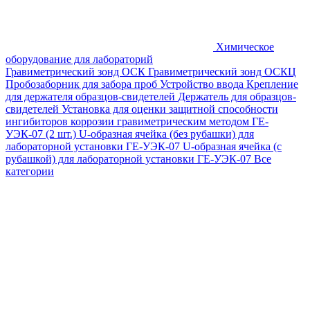
Химическое
оборудование для лабораторий
Гравиметрический зонд ОСК
Гравиметрический зонд ОСКЦ
Пробозаборник для забора проб
Устройство ввода
Крепление
для держателя образцов-свидетелей
Держатель для образцов-
свидетелей
Установка для оценки защитной способности
ингибиторов коррозии гравиметрическим методом ГЕ-
УЭК-07 (2 шт.)
U-образная ячейка (без рубашки) для
лабораторной установки ГЕ-УЭК-07
U-образная ячейка (с
рубашкой) для лабораторной установки ГЕ-УЭК-07
Все
категории