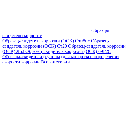
Образцы
свидетели коррозии
Образец-свидетель коррозии (ОСК) Ст08пс
Образец-
свидетель коррозии (ОСК) Ст20
Образец-свидетель коррозии
(ОСК) Л63
Образец-свидетель коррозии (ОСК) 09Г2С
Образцы-свидетели (купоны) для контроля и определения
скорости коррозии
Все категории