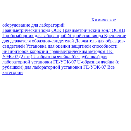
Химическое
оборудование для лабораторий
Гравиметрический зонд ОСК
Гравиметрический зонд ОСКЦ
Пробозаборник для забора проб
Устройство ввода
Крепление
для держателя образцов-свидетелей
Держатель для образцов-
свидетелей
Установка для оценки защитной способности
ингибиторов коррозии гравиметрическим методом ГЕ-
УЭК-07 (2 шт.)
U-образная ячейка (без рубашки) для
лабораторной установки ГЕ-УЭК-07
U-образная ячейка (с
рубашкой) для лабораторной установки ГЕ-УЭК-07
Все
категории