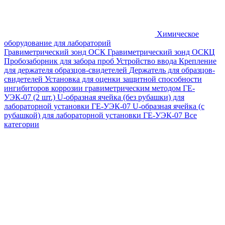
Химическое
оборудование для лабораторий
Гравиметрический зонд ОСК
Гравиметрический зонд ОСКЦ
Пробозаборник для забора проб
Устройство ввода
Крепление
для держателя образцов-свидетелей
Держатель для образцов-
свидетелей
Установка для оценки защитной способности
ингибиторов коррозии гравиметрическим методом ГЕ-
УЭК-07 (2 шт.)
U-образная ячейка (без рубашки) для
лабораторной установки ГЕ-УЭК-07
U-образная ячейка (с
рубашкой) для лабораторной установки ГЕ-УЭК-07
Все
категории