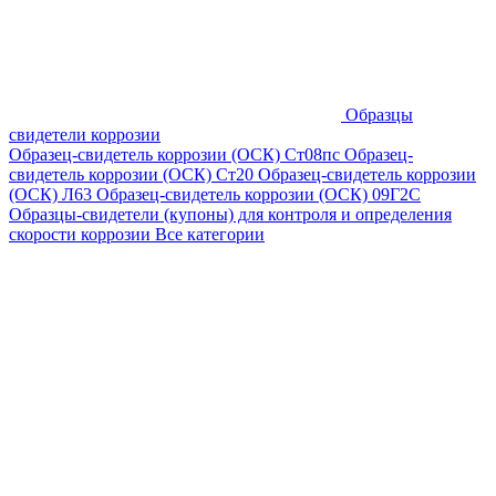
Образцы
свидетели коррозии
Образец-свидетель коррозии (ОСК) Ст08пс
Образец-
свидетель коррозии (ОСК) Ст20
Образец-свидетель коррозии
(ОСК) Л63
Образец-свидетель коррозии (ОСК) 09Г2С
Образцы-свидетели (купоны) для контроля и определения
скорости коррозии
Все категории