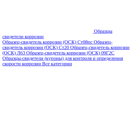
Образцы
свидетели коррозии
Образец-свидетель коррозии (ОСК) Ст08пс
Образец-
свидетель коррозии (ОСК) Ст20
Образец-свидетель коррозии
(ОСК) Л63
Образец-свидетель коррозии (ОСК) 09Г2С
Образцы-свидетели (купоны) для контроля и определения
скорости коррозии
Все категории