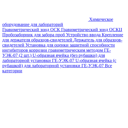
Химическое
оборудование для лабораторий
Гравиметрический зонд ОСК
Гравиметрический зонд ОСКЦ
Пробозаборник для забора проб
Устройство ввода
Крепление
для держателя образцов-свидетелей
Держатель для образцов-
свидетелей
Установка для оценки защитной способности
ингибиторов коррозии гравиметрическим методом ГЕ-
УЭК-07 (2 шт.)
U-образная ячейка (без рубашки) для
лабораторной установки ГЕ-УЭК-07
U-образная ячейка (с
рубашкой) для лабораторной установки ГЕ-УЭК-07
Все
категории