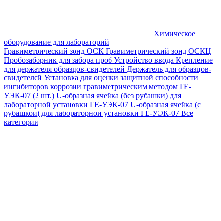
Химическое
оборудование для лабораторий
Гравиметрический зонд ОСК
Гравиметрический зонд ОСКЦ
Пробозаборник для забора проб
Устройство ввода
Крепление
для держателя образцов-свидетелей
Держатель для образцов-
свидетелей
Установка для оценки защитной способности
ингибиторов коррозии гравиметрическим методом ГЕ-
УЭК-07 (2 шт.)
U-образная ячейка (без рубашки) для
лабораторной установки ГЕ-УЭК-07
U-образная ячейка (с
рубашкой) для лабораторной установки ГЕ-УЭК-07
Все
категории