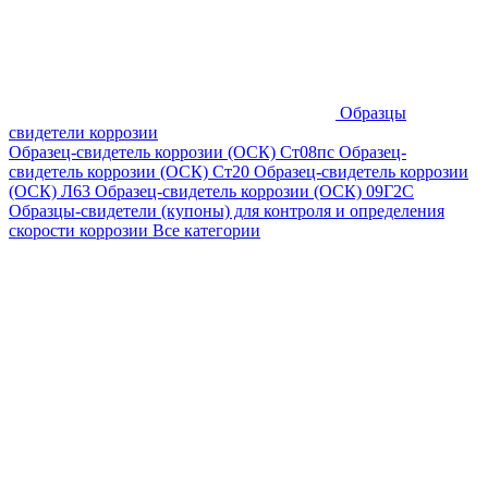
Образцы
свидетели коррозии
Образец-свидетель коррозии (ОСК) Ст08пс
Образец-
свидетель коррозии (ОСК) Ст20
Образец-свидетель коррозии
(ОСК) Л63
Образец-свидетель коррозии (ОСК) 09Г2С
Образцы-свидетели (купоны) для контроля и определения
скорости коррозии
Все категории