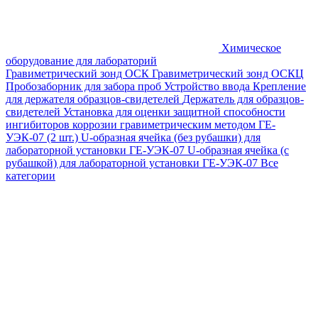
Химическое
оборудование для лабораторий
Гравиметрический зонд ОСК
Гравиметрический зонд ОСКЦ
Пробозаборник для забора проб
Устройство ввода
Крепление
для держателя образцов-свидетелей
Держатель для образцов-
свидетелей
Установка для оценки защитной способности
ингибиторов коррозии гравиметрическим методом ГЕ-
УЭК-07 (2 шт.)
U-образная ячейка (без рубашки) для
лабораторной установки ГЕ-УЭК-07
U-образная ячейка (с
рубашкой) для лабораторной установки ГЕ-УЭК-07
Все
категории