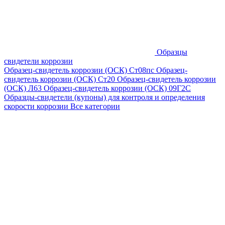
Образцы
свидетели коррозии
Образец-свидетель коррозии (ОСК) Ст08пс
Образец-
свидетель коррозии (ОСК) Ст20
Образец-свидетель коррозии
(ОСК) Л63
Образец-свидетель коррозии (ОСК) 09Г2С
Образцы-свидетели (купоны) для контроля и определения
скорости коррозии
Все категории