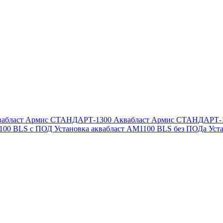
вабласт Армис СТАНДАРТ-1300
Аквабласт Армис СТАНДАРТ-
1100 BLS с ПОД
Установка аквабласт AM1100 BLS без ПОДа
Уст