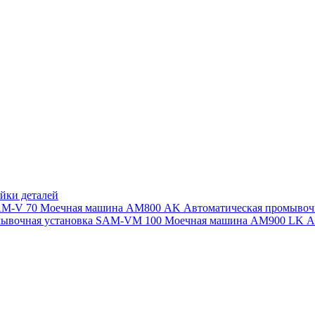
йки деталей
SAM-V 70
Моечная машина АМ800 AK
Автоматическая промыво
мывочная установка SAM-VM 100
Моечная машина AM900 LK
А