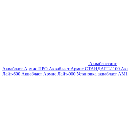
Аквабластинг
Аквабласт Армис ПРО
Аквабласт Армис СТАНДАРТ-1100
Ак
Лайт-600
Аквабласт Армис Лайт-900
Установка аквабласт AM