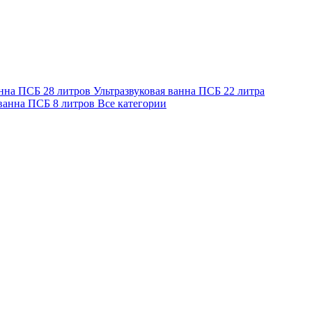
анна ПСБ 28 литров
Ультразвуковая ванна ПСБ 22 литра
 ванна ПСБ 8 литров
Все категории