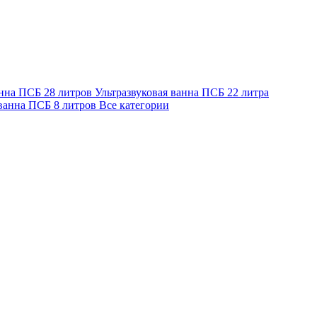
анна ПСБ 28 литров
Ультразвуковая ванна ПСБ 22 литра
 ванна ПСБ 8 литров
Все категории