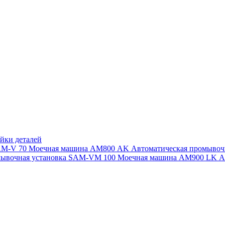
йки деталей
SAM-V 70
Моечная машина АМ800 AK
Автоматическая промыво
мывочная установка SAM-VM 100
Моечная машина AM900 LK
А