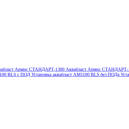
вабласт Армис СТАНДАРТ-1300
Аквабласт Армис СТАНДАРТ-
1100 BLS с ПОД
Установка аквабласт AM1100 BLS без ПОДа
Уст