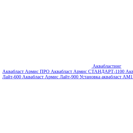
Аквабластинг
Аквабласт Армис ПРО
Аквабласт Армис СТАНДАРТ-1100
Ак
Лайт-600
Аквабласт Армис Лайт-900
Установка аквабласт AM