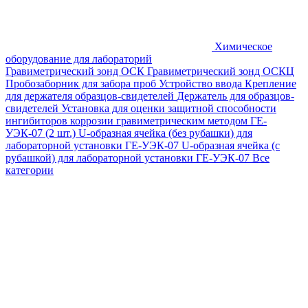
Химическое
оборудование для лабораторий
Гравиметрический зонд ОСК
Гравиметрический зонд ОСКЦ
Пробозаборник для забора проб
Устройство ввода
Крепление
для держателя образцов-свидетелей
Держатель для образцов-
свидетелей
Установка для оценки защитной способности
ингибиторов коррозии гравиметрическим методом ГЕ-
УЭК-07 (2 шт.)
U-образная ячейка (без рубашки) для
лабораторной установки ГЕ-УЭК-07
U-образная ячейка (с
рубашкой) для лабораторной установки ГЕ-УЭК-07
Все
категории