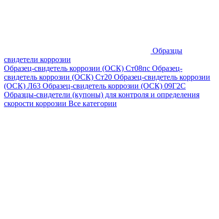
Образцы
свидетели коррозии
Образец-свидетель коррозии (ОСК) Ст08пс
Образец-
свидетель коррозии (ОСК) Ст20
Образец-свидетель коррозии
(ОСК) Л63
Образец-свидетель коррозии (ОСК) 09Г2С
Образцы-свидетели (купоны) для контроля и определения
скорости коррозии
Все категории