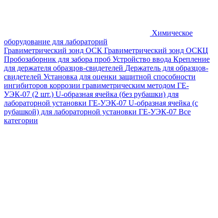
Химическое
оборудование для лабораторий
Гравиметрический зонд ОСК
Гравиметрический зонд ОСКЦ
Пробозаборник для забора проб
Устройство ввода
Крепление
для держателя образцов-свидетелей
Держатель для образцов-
свидетелей
Установка для оценки защитной способности
ингибиторов коррозии гравиметрическим методом ГЕ-
УЭК-07 (2 шт.)
U-образная ячейка (без рубашки) для
лабораторной установки ГЕ-УЭК-07
U-образная ячейка (с
рубашкой) для лабораторной установки ГЕ-УЭК-07
Все
категории