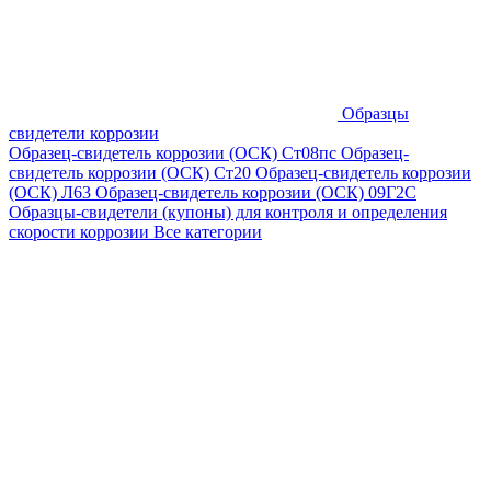
Образцы
свидетели коррозии
Образец-свидетель коррозии (ОСК) Ст08пс
Образец-
свидетель коррозии (ОСК) Ст20
Образец-свидетель коррозии
(ОСК) Л63
Образец-свидетель коррозии (ОСК) 09Г2С
Образцы-свидетели (купоны) для контроля и определения
скорости коррозии
Все категории