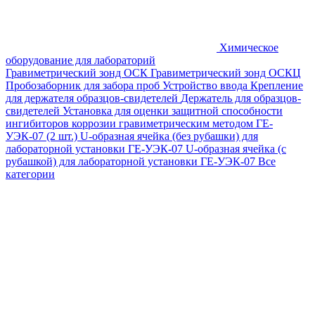
Химическое
оборудование для лабораторий
Гравиметрический зонд ОСК
Гравиметрический зонд ОСКЦ
Пробозаборник для забора проб
Устройство ввода
Крепление
для держателя образцов-свидетелей
Держатель для образцов-
свидетелей
Установка для оценки защитной способности
ингибиторов коррозии гравиметрическим методом ГЕ-
УЭК-07 (2 шт.)
U-образная ячейка (без рубашки) для
лабораторной установки ГЕ-УЭК-07
U-образная ячейка (с
рубашкой) для лабораторной установки ГЕ-УЭК-07
Все
категории