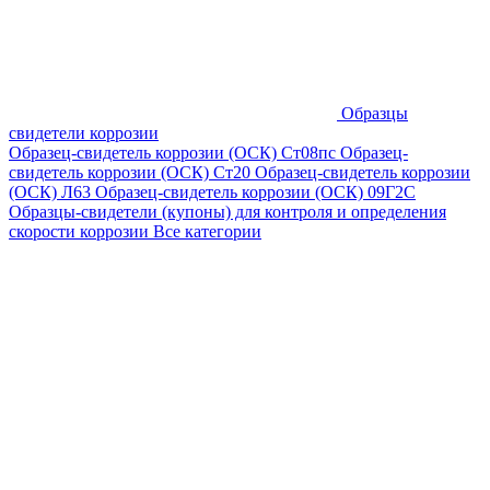
Образцы
свидетели коррозии
Образец-свидетель коррозии (ОСК) Ст08пс
Образец-
свидетель коррозии (ОСК) Ст20
Образец-свидетель коррозии
(ОСК) Л63
Образец-свидетель коррозии (ОСК) 09Г2С
Образцы-свидетели (купоны) для контроля и определения
скорости коррозии
Все категории