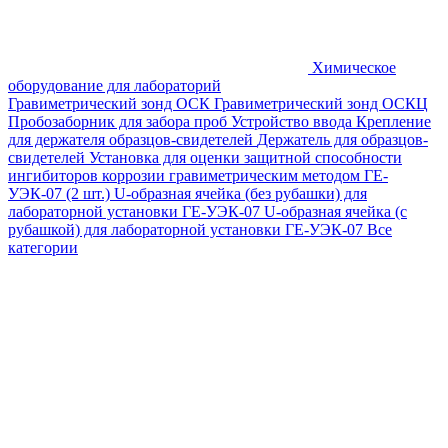
Химическое
оборудование для лабораторий
Гравиметрический зонд ОСК
Гравиметрический зонд ОСКЦ
Пробозаборник для забора проб
Устройство ввода
Крепление
для держателя образцов-свидетелей
Держатель для образцов-
свидетелей
Установка для оценки защитной способности
ингибиторов коррозии гравиметрическим методом ГЕ-
УЭК-07 (2 шт.)
U-образная ячейка (без рубашки) для
лабораторной установки ГЕ-УЭК-07
U-образная ячейка (с
рубашкой) для лабораторной установки ГЕ-УЭК-07
Все
категории