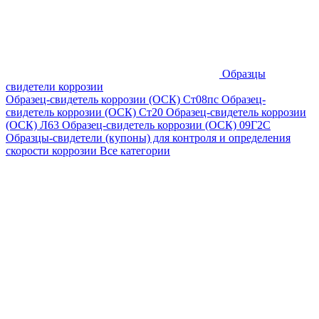
Образцы
свидетели коррозии
Образец-свидетель коррозии (ОСК) Ст08пс
Образец-
свидетель коррозии (ОСК) Ст20
Образец-свидетель коррозии
(ОСК) Л63
Образец-свидетель коррозии (ОСК) 09Г2С
Образцы-свидетели (купоны) для контроля и определения
скорости коррозии
Все категории