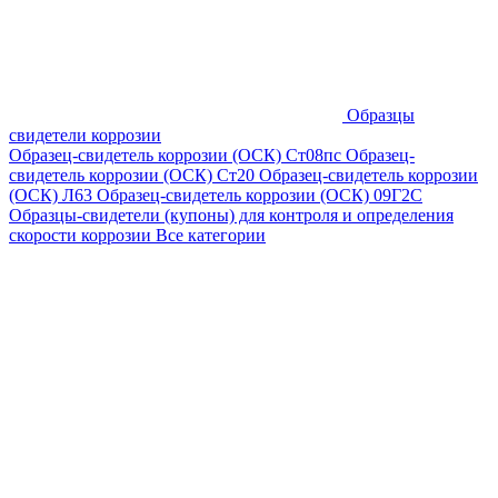
Образцы
свидетели коррозии
Образец-свидетель коррозии (ОСК) Ст08пс
Образец-
свидетель коррозии (ОСК) Ст20
Образец-свидетель коррозии
(ОСК) Л63
Образец-свидетель коррозии (ОСК) 09Г2С
Образцы-свидетели (купоны) для контроля и определения
скорости коррозии
Все категории