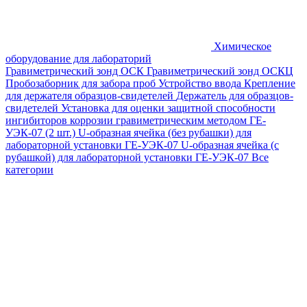
Химическое
оборудование для лабораторий
Гравиметрический зонд ОСК
Гравиметрический зонд ОСКЦ
Пробозаборник для забора проб
Устройство ввода
Крепление
для держателя образцов-свидетелей
Держатель для образцов-
свидетелей
Установка для оценки защитной способности
ингибиторов коррозии гравиметрическим методом ГЕ-
УЭК-07 (2 шт.)
U-образная ячейка (без рубашки) для
лабораторной установки ГЕ-УЭК-07
U-образная ячейка (с
рубашкой) для лабораторной установки ГЕ-УЭК-07
Все
категории