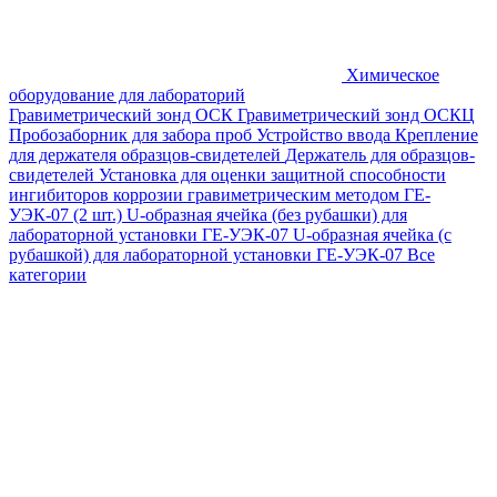
Химическое
оборудование для лабораторий
Гравиметрический зонд ОСК
Гравиметрический зонд ОСКЦ
Пробозаборник для забора проб
Устройство ввода
Крепление
для держателя образцов-свидетелей
Держатель для образцов-
свидетелей
Установка для оценки защитной способности
ингибиторов коррозии гравиметрическим методом ГЕ-
УЭК-07 (2 шт.)
U-образная ячейка (без рубашки) для
лабораторной установки ГЕ-УЭК-07
U-образная ячейка (с
рубашкой) для лабораторной установки ГЕ-УЭК-07
Все
категории