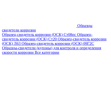
Образцы
свидетели коррозии
Образец-свидетель коррозии (ОСК) Ст08пс
Образец-
свидетель коррозии (ОСК) Ст20
Образец-свидетель коррозии
(ОСК) Л63
Образец-свидетель коррозии (ОСК) 09Г2С
Образцы-свидетели (купоны) для контроля и определения
скорости коррозии
Все категории