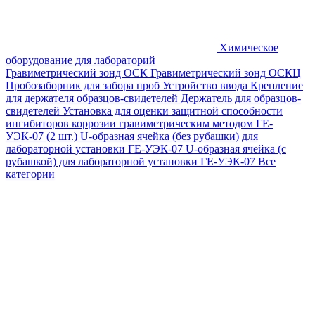
Химическое
оборудование для лабораторий
Гравиметрический зонд ОСК
Гравиметрический зонд ОСКЦ
Пробозаборник для забора проб
Устройство ввода
Крепление
для держателя образцов-свидетелей
Держатель для образцов-
свидетелей
Установка для оценки защитной способности
ингибиторов коррозии гравиметрическим методом ГЕ-
УЭК-07 (2 шт.)
U-образная ячейка (без рубашки) для
лабораторной установки ГЕ-УЭК-07
U-образная ячейка (с
рубашкой) для лабораторной установки ГЕ-УЭК-07
Все
категории