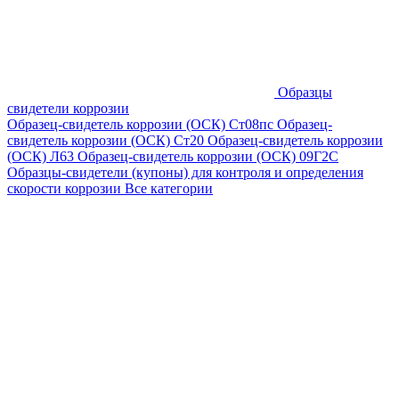
Образцы
свидетели коррозии
Образец-свидетель коррозии (ОСК) Ст08пс
Образец-
свидетель коррозии (ОСК) Ст20
Образец-свидетель коррозии
(ОСК) Л63
Образец-свидетель коррозии (ОСК) 09Г2С
Образцы-свидетели (купоны) для контроля и определения
скорости коррозии
Все категории