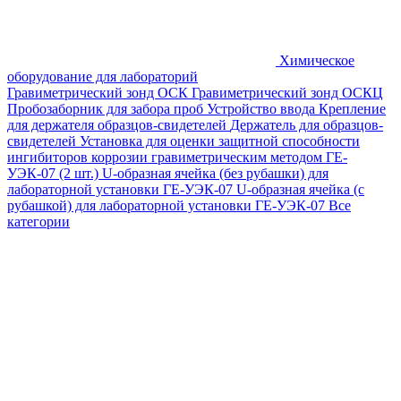
Химическое
оборудование для лабораторий
Гравиметрический зонд ОСК
Гравиметрический зонд ОСКЦ
Пробозаборник для забора проб
Устройство ввода
Крепление
для держателя образцов-свидетелей
Держатель для образцов-
свидетелей
Установка для оценки защитной способности
ингибиторов коррозии гравиметрическим методом ГЕ-
УЭК-07 (2 шт.)
U-образная ячейка (без рубашки) для
лабораторной установки ГЕ-УЭК-07
U-образная ячейка (с
рубашкой) для лабораторной установки ГЕ-УЭК-07
Все
категории