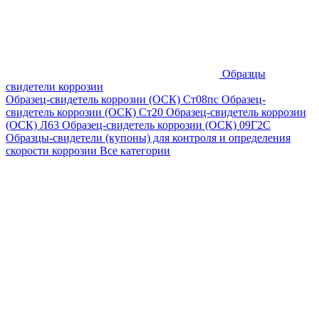
Образцы
свидетели коррозии
Образец-свидетель коррозии (ОСК) Ст08пс
Образец-
свидетель коррозии (ОСК) Ст20
Образец-свидетель коррозии
(ОСК) Л63
Образец-свидетель коррозии (ОСК) 09Г2С
Образцы-свидетели (купоны) для контроля и определения
скорости коррозии
Все категории