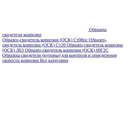
Образцы
свидетели коррозии
Образец-свидетель коррозии (ОСК) Ст08пс
Образец-
свидетель коррозии (ОСК) Ст20
Образец-свидетель коррозии
(ОСК) Л63
Образец-свидетель коррозии (ОСК) 09Г2С
Образцы-свидетели (купоны) для контроля и определения
скорости коррозии
Все категории