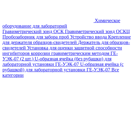
Химическое
оборудование для лабораторий
Гравиметрический зонд ОСК
Гравиметрический зонд ОСКЦ
Пробозаборник для забора проб
Устройство ввода
Крепление
для держателя образцов-свидетелей
Держатель для образцов-
свидетелей
Установка для оценки защитной способности
ингибиторов коррозии гравиметрическим методом ГЕ-
УЭК-07 (2 шт.)
U-образная ячейка (без рубашки) для
лабораторной установки ГЕ-УЭК-07
U-образная ячейка (с
рубашкой) для лабораторной установки ГЕ-УЭК-07
Все
категории