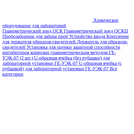
Химическое
оборудование для лабораторий
Гравиметрический зонд ОСК
Гравиметрический зонд ОСКЦ
Пробозаборник для забора проб
Устройство ввода
Крепление
для держателя образцов-свидетелей
Держатель для образцов-
свидетелей
Установка для оценки защитной способности
ингибиторов коррозии гравиметрическим методом ГЕ-
УЭК-07 (2 шт.)
U-образная ячейка (без рубашки) для
лабораторной установки ГЕ-УЭК-07
U-образная ячейка (с
рубашкой) для лабораторной установки ГЕ-УЭК-07
Все
категории