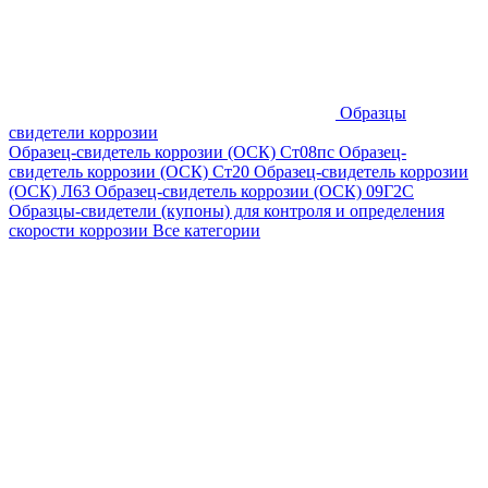
Образцы
свидетели коррозии
Образец-свидетель коррозии (ОСК) Ст08пс
Образец-
свидетель коррозии (ОСК) Ст20
Образец-свидетель коррозии
(ОСК) Л63
Образец-свидетель коррозии (ОСК) 09Г2С
Образцы-свидетели (купоны) для контроля и определения
скорости коррозии
Все категории