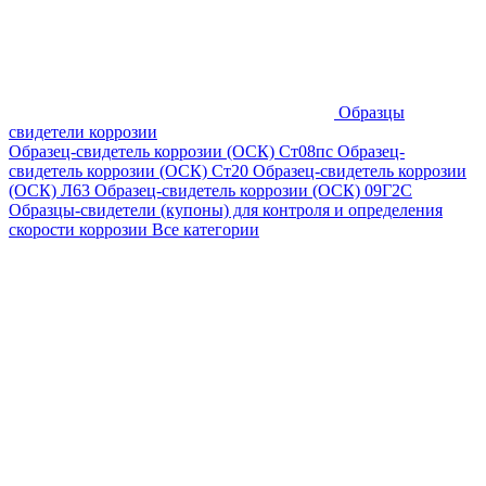
Образцы
свидетели коррозии
Образец-свидетель коррозии (ОСК) Ст08пс
Образец-
свидетель коррозии (ОСК) Ст20
Образец-свидетель коррозии
(ОСК) Л63
Образец-свидетель коррозии (ОСК) 09Г2С
Образцы-свидетели (купоны) для контроля и определения
скорости коррозии
Все категории