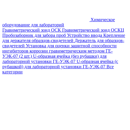
Химическое
оборудование для лабораторий
Гравиметрический зонд ОСК
Гравиметрический зонд ОСКЦ
Пробозаборник для забора проб
Устройство ввода
Крепление
для держателя образцов-свидетелей
Держатель для образцов-
свидетелей
Установка для оценки защитной способности
ингибиторов коррозии гравиметрическим методом ГЕ-
УЭК-07 (2 шт.)
U-образная ячейка (без рубашки) для
лабораторной установки ГЕ-УЭК-07
U-образная ячейка (с
рубашкой) для лабораторной установки ГЕ-УЭК-07
Все
категории