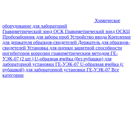
Химическое
оборудование для лабораторий
Гравиметрический зонд ОСК
Гравиметрический зонд ОСКЦ
Пробозаборник для забора проб
Устройство ввода
Крепление
для держателя образцов-свидетелей
Держатель для образцов-
свидетелей
Установка для оценки защитной способности
ингибиторов коррозии гравиметрическим методом ГЕ-
УЭК-07 (2 шт.)
U-образная ячейка (без рубашки) для
лабораторной установки ГЕ-УЭК-07
U-образная ячейка (с
рубашкой) для лабораторной установки ГЕ-УЭК-07
Все
категории