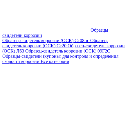
Образцы
свидетели коррозии
Образец-свидетель коррозии (ОСК) Ст08пс
Образец-
свидетель коррозии (ОСК) Ст20
Образец-свидетель коррозии
(ОСК) Л63
Образец-свидетель коррозии (ОСК) 09Г2С
Образцы-свидетели (купоны) для контроля и определения
скорости коррозии
Все категории