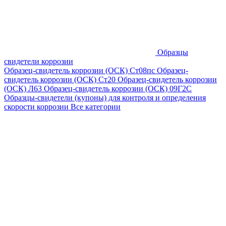
Образцы
свидетели коррозии
Образец-свидетель коррозии (ОСК) Ст08пс
Образец-
свидетель коррозии (ОСК) Ст20
Образец-свидетель коррозии
(ОСК) Л63
Образец-свидетель коррозии (ОСК) 09Г2С
Образцы-свидетели (купоны) для контроля и определения
скорости коррозии
Все категории