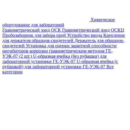
Химическое
оборудование для лабораторий
Гравиметрический зонд ОСК
Гравиметрический зонд ОСКЦ
Пробозаборник для забора проб
Устройство ввода
Крепление
для держателя образцов-свидетелей
Держатель для образцов-
свидетелей
Установка для оценки защитной способности
ингибиторов коррозии гравиметрическим методом ГЕ-
УЭК-07 (2 шт.)
U-образная ячейка (без рубашки) для
лабораторной установки ГЕ-УЭК-07
U-образная ячейка (с
рубашкой) для лабораторной установки ГЕ-УЭК-07
Все
категории