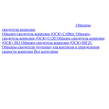
Образцы
свидетели коррозии
Образец-свидетель коррозии (ОСК) Ст08пс
Образец-
свидетель коррозии (ОСК) Ст20
Образец-свидетель коррозии
(ОСК) Л63
Образец-свидетель коррозии (ОСК) 09Г2С
Образцы-свидетели (купоны) для контроля и определения
скорости коррозии
Все категории