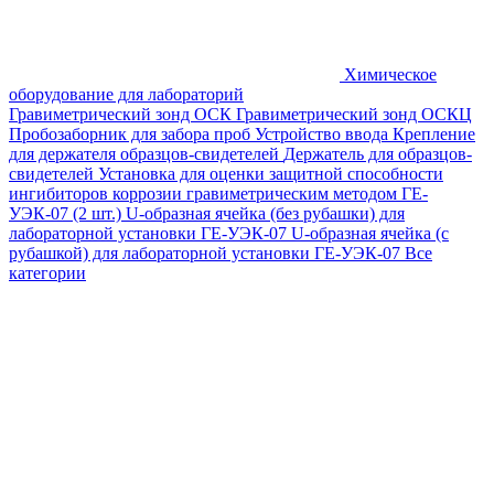
Химическое
оборудование для лабораторий
Гравиметрический зонд ОСК
Гравиметрический зонд ОСКЦ
Пробозаборник для забора проб
Устройство ввода
Крепление
для держателя образцов-свидетелей
Держатель для образцов-
свидетелей
Установка для оценки защитной способности
ингибиторов коррозии гравиметрическим методом ГЕ-
УЭК-07 (2 шт.)
U-образная ячейка (без рубашки) для
лабораторной установки ГЕ-УЭК-07
U-образная ячейка (с
рубашкой) для лабораторной установки ГЕ-УЭК-07
Все
категории