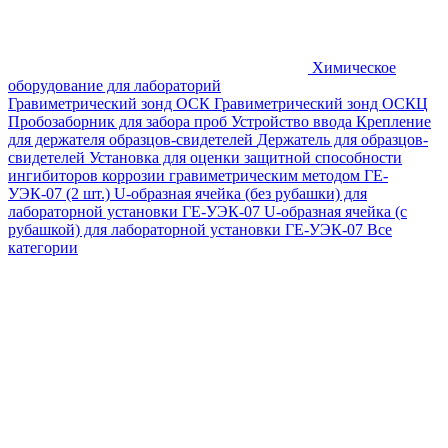
Химическое
оборудование для лабораторий
Гравиметрический зонд ОСК
Гравиметрический зонд ОСКЦ
Пробозаборник для забора проб
Устройство ввода
Крепление
для держателя образцов-свидетелей
Держатель для образцов-
свидетелей
Установка для оценки защитной способности
ингибиторов коррозии гравиметрическим методом ГЕ-
УЭК-07 (2 шт.)
U-образная ячейка (без рубашки) для
лабораторной установки ГЕ-УЭК-07
U-образная ячейка (с
рубашкой) для лабораторной установки ГЕ-УЭК-07
Все
категории