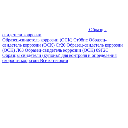
Образцы
свидетели коррозии
Образец-свидетель коррозии (ОСК) Ст08пс
Образец-
свидетель коррозии (ОСК) Ст20
Образец-свидетель коррозии
(ОСК) Л63
Образец-свидетель коррозии (ОСК) 09Г2С
Образцы-свидетели (купоны) для контроля и определения
скорости коррозии
Все категории