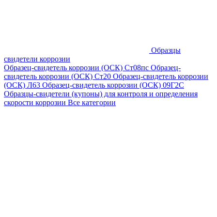
Образцы
свидетели коррозии
Образец-свидетель коррозии (ОСК) Ст08пс
Образец-
свидетель коррозии (ОСК) Ст20
Образец-свидетель коррозии
(ОСК) Л63
Образец-свидетель коррозии (ОСК) 09Г2С
Образцы-свидетели (купоны) для контроля и определения
скорости коррозии
Все категории