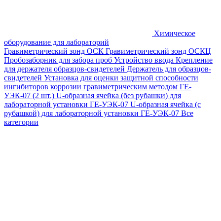
Химическое
оборудование для лабораторий
Гравиметрический зонд ОСК
Гравиметрический зонд ОСКЦ
Пробозаборник для забора проб
Устройство ввода
Крепление
для держателя образцов-свидетелей
Держатель для образцов-
свидетелей
Установка для оценки защитной способности
ингибиторов коррозии гравиметрическим методом ГЕ-
УЭК-07 (2 шт.)
U-образная ячейка (без рубашки) для
лабораторной установки ГЕ-УЭК-07
U-образная ячейка (с
рубашкой) для лабораторной установки ГЕ-УЭК-07
Все
категории