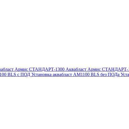
вабласт Армис СТАНДАРТ-1300
Аквабласт Армис СТАНДАРТ-
1100 BLS с ПОД
Установка аквабласт AM1100 BLS без ПОДа
Уст