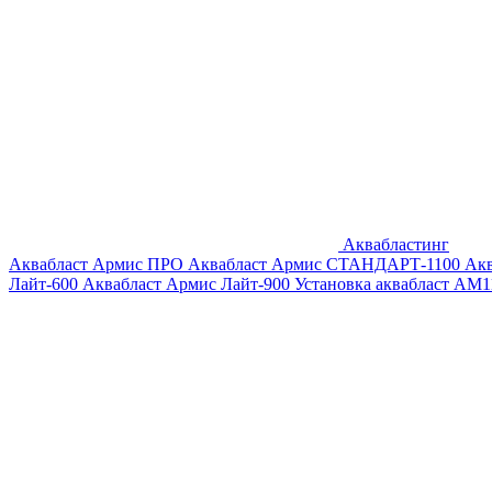
Аквабластинг
Аквабласт Армис ПРО
Аквабласт Армис СТАНДАРТ-1100
Ак
Лайт-600
Аквабласт Армис Лайт-900
Установка аквабласт AM