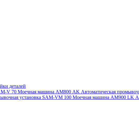
йки деталей
SAM-V 70
Моечная машина АМ800 AK
Автоматическая промыво
мывочная установка SAM-VM 100
Моечная машина AM900 LK
А