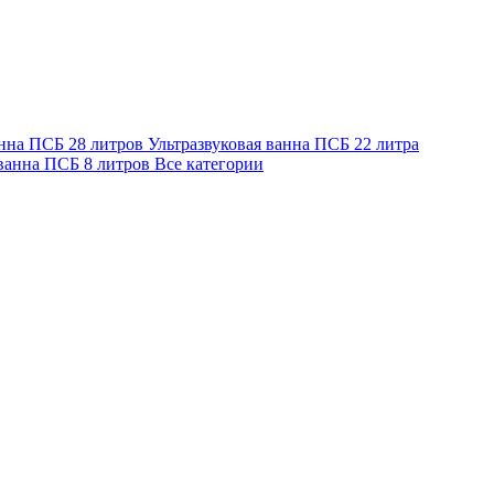
анна ПСБ 28 литров
Ультразвуковая ванна ПСБ 22 литра
 ванна ПСБ 8 литров
Все категории