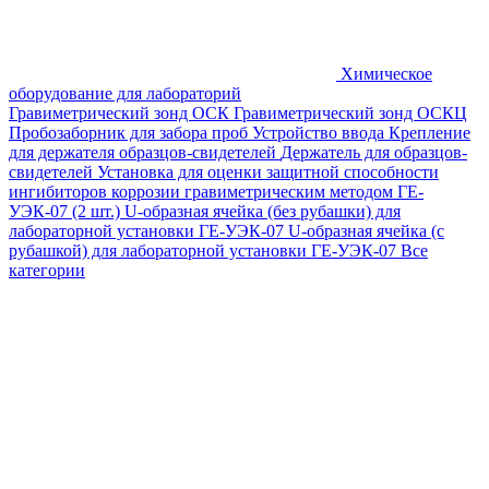
Химическое
оборудование для лабораторий
Гравиметрический зонд ОСК
Гравиметрический зонд ОСКЦ
Пробозаборник для забора проб
Устройство ввода
Крепление
для держателя образцов-свидетелей
Держатель для образцов-
свидетелей
Установка для оценки защитной способности
ингибиторов коррозии гравиметрическим методом ГЕ-
УЭК-07 (2 шт.)
U-образная ячейка (без рубашки) для
лабораторной установки ГЕ-УЭК-07
U-образная ячейка (с
рубашкой) для лабораторной установки ГЕ-УЭК-07
Все
категории