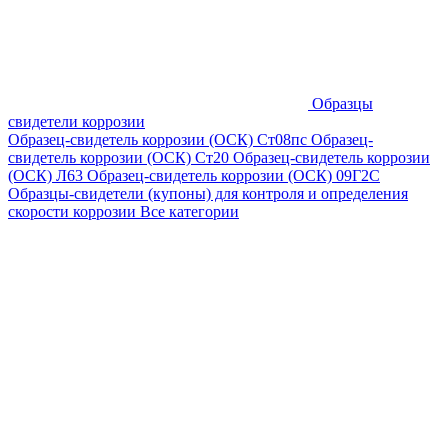
Образцы
свидетели коррозии
Образец-свидетель коррозии (ОСК) Ст08пс
Образец-
свидетель коррозии (ОСК) Ст20
Образец-свидетель коррозии
(ОСК) Л63
Образец-свидетель коррозии (ОСК) 09Г2С
Образцы-свидетели (купоны) для контроля и определения
скорости коррозии
Все категории