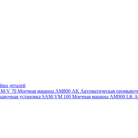
йки деталей
SAM-V 70
Моечная машина АМ800 AK
Автоматическая промыво
мывочная установка SAM-VM 100
Моечная машина AM900 LK
А