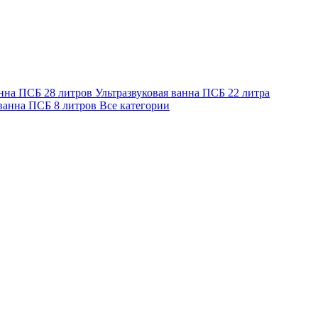
анна ПСБ 28 литров
Ультразвуковая ванна ПСБ 22 литра
 ванна ПСБ 8 литров
Все категории