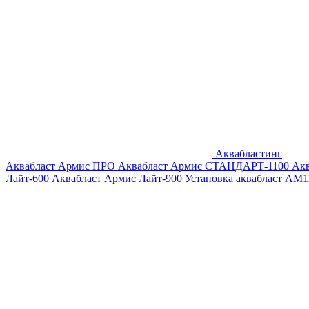
Аквабластинг
Аквабласт Армис ПРО
Аквабласт Армис СТАНДАРТ-1100
Ак
Лайт-600
Аквабласт Армис Лайт-900
Установка аквабласт AM